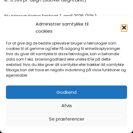
Ny prisregulering fastsat 1. april 2026 (10%)
Administrer samtykke til
cookies
For at give dig de bedste oplevelser bruger vi teknologier som
cookies til at gemme og/eller få adgang til enhedsoplysninger.
Hvis du giver dit samtykke til disse teknologier, kan vi behandle
data som f.eks. browsingadfærd eller unikke ID'er på dette
websted. Hvis du ikke giver dit samtykke eller trækker dit samtykke
tilbage, kan det have en negativ indvirkning på visse funktioner og
egenskaber.
Godkend
Afvis
Se præferencer
Aqisseq - Den Selvejende Døgninstitution -
Angerlarsimaffik imminut pigisoq