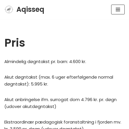
Aqisseq
Spring
til
indhold
Pris
Almindelig døgntakst pr. barn: 4.600 kr.
Akut døgntakst (max. 6 uger efterfølgende normal
døgntakst): 5.995 kr.
Akut anbringelse ifm. surrogat dom 4.796 kr. pr. døgn
(udover akutdøgntakst)
Ekstraordinær pædagogisk foranstaltning i fjorden mv.
kr. 3.599 pr. døgn (udover døgntakst)